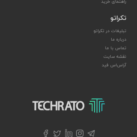
راهنمای خرید
تکراتو
تبلیغات در تکراتو
درباره ما
تماس با ما
نقشه سایت
آر‌اس‌اس فید
تکراتو – زندگی با تکنولوژی
تلگرام
توییتر
اینستاگرام
لینکداین
فیسبوک