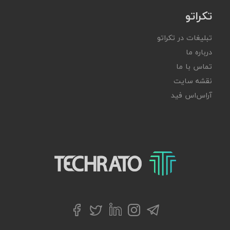
تکراتو
تبلیغات در تکراتو
درباره ما
تماس با ما
نقشه سایت
آر‌اس‌اس فید
تکراتو – زندگی با تکنولوژی
تلگرام
توییتر
اینستاگرام
لینکداین
فیسبوک