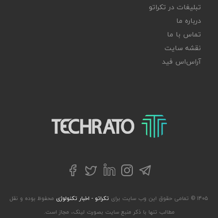
تبلیغات در تکراتو
درباره ما
تماس با ما
نقشه سایت
آر‌اس‌اس فید
تکراتو – زندگی با تکنولوژی
تلگرام
توییتر
اینستاگرام
لینکداین
فیسبوک
۱۴۰۵ © تمامی حقوق این وب سایت برای
تکراتو - اخبار تکنولوژی
محفوظ بوده و نقل
مطالب تنها با ذکر منبع سایت بصورت لینک، مجاز است.