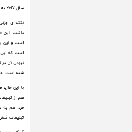
سال 2017 به طور کلی متوقف خواهد کرد.
نکته ی جزئی
داشت. این ف
است و این چ
است که این ف
نبودن آن در ت
شده است. حتی در پ
با این حال، 
هم از تبلیغا
فرد، هم به ع
تبلیغات فلش