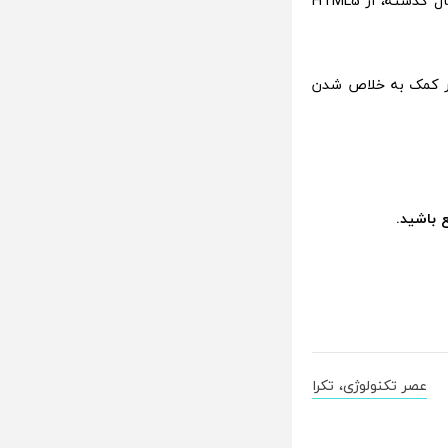
گوگل به نوبه خود، سال هاست که ابزارهای آگهی HTML5 را ارائه کرده است و در سال گذشته، از HTML5
به HTML5 یکی از مراحل نهایی در کمک به خلاص شدن
ع باشید.
عصر تکنولوژی، تکرا