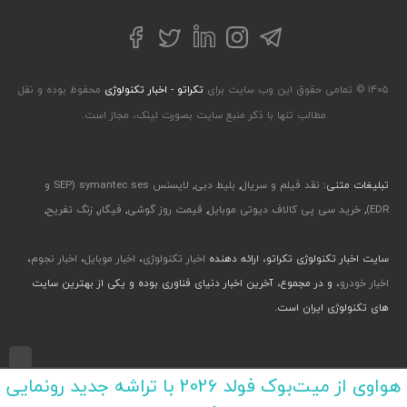
تلگرام
توییتر
اینستاگرام
لینکداین
فیسبوک
۱۴۰۵ © تمامی حقوق این وب سایت برای
تکراتو - اخبار تکنولوژی
محفوظ بوده و نقل
مطالب تنها با ذکر منبع سایت بصورت لینک، مجاز است.
تبلیغات متنی:
نقد فیلم و سریال
,
بلیط دبی
,
لایسنس symantec ses (SEP و
EDR)
,
خرید سی پی کالاف دیوتی موبایل
,
قیمت روز گوشی
,
فیگار
,
زنگ تفریح
,
سایت اخبار تکنولوژی تکراتو، ارائه دهنده
اخبار تکنولوژی
،
اخبار موبایل
،
اخبار نجوم
،
اخبار خودرو
، و در مجموع، آخرین اخبار دنیای فناوری بوده و یکی از بهترین سایت
های تکنولوژی ایران است.
طراحی رابط کاربری و تجربی توسط جواد صابری، گروه افرو - اجرا با طراحی وب پارسا
هواوی از میت‌بوک فولد 2026 با تراشه جدید رونمایی