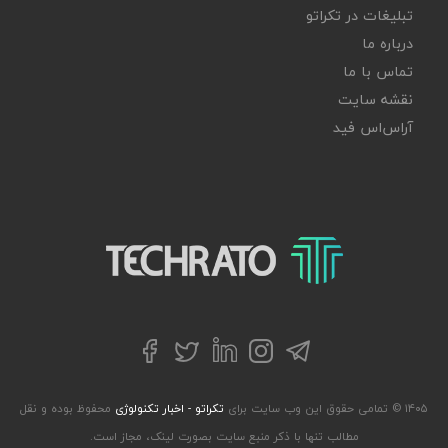
تبلیغات در تکراتو
درباره ما
تماس با ما
نقشه سایت
آر‌اس‌اس فید
تکراتو – زندگی با تکنولوژی
تلگرام
توییتر
اینستاگرام
لینکداین
فیسبوک
۱۴۰۵ © تمامی حقوق این وب سایت برای
تکراتو - اخبار تکنولوژی
محفوظ بوده و نقل
مطالب تنها با ذکر منبع سایت بصورت لینک، مجاز است.