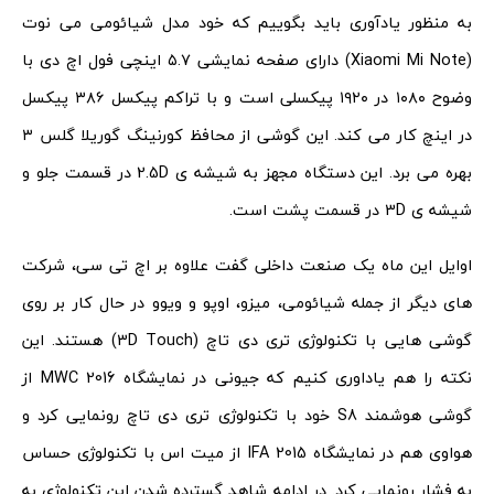
به منظور یادآوری باید بگوییم که خود مدل شیائومی می نوت
(Xiaomi Mi Note) دارای صفحه نمایشی ۵.۷ اینچی فول اچ دی با
وضوح ۱۰۸۰ در ۱۹۲۰ پیکسلی است و با تراکم پیکسل ۳۸۶ پیکسل
در اینچ کار می کند. این گوشی از محافظ کورنینگ گوریلا گلس ۳
بهره می برد. این دستگاه مجهز به شیشه ی 2.5D در قسمت جلو و
شیشه ی 3D در قسمت پشت است.
اوایل این ماه یک صنعت داخلی گفت علاوه بر اچ تی سی، شرکت
های دیگر از جمله شیائومی، میزو، اوپو و ویوو در حال کار بر روی
گوشی هایی با تکنولوژی تری دی تاچ (3D Touch) هستند. این
نکته را هم یاداوری کنیم که جیونی در نمایشگاه MWC 2016 از
گوشی هوشمند S8 خود با تکنولوژی تری دی تاچ رونمایی کرد و
هواوی هم در نمایشگاه IFA 2015 از میت اس با تکنولوژی حساس
به فشار رونمایی کرد. در ادامه شاهد گسترده شدن این تکنولوژی به