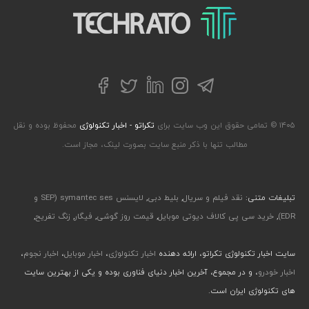
تکراتو – زندگی با تکنولوژی
تلگرام
توییتر
اینستاگرام
لینکداین
فیسبوک
۱۴۰۵ © تمامی حقوق این وب سایت برای
تکراتو - اخبار تکنولوژی
محفوظ بوده و نقل
مطالب تنها با ذکر منبع سایت بصورت لینک، مجاز است.
تبلیغات متنی:
نقد فیلم و سریال
,
بلیط دبی
,
لایسنس symantec ses (SEP و
EDR)
,
خرید سی پی کالاف دیوتی موبایل
,
قیمت روز گوشی
,
فیگار
,
زنگ تفریح
,
سایت اخبار تکنولوژی تکراتو، ارائه دهنده
اخبار تکنولوژی
،
اخبار موبایل
،
اخبار نجوم
،
اخبار خودرو
، و در مجموع، آخرین اخبار دنیای فناوری بوده و یکی از بهترین سایت
های تکنولوژی ایران است.