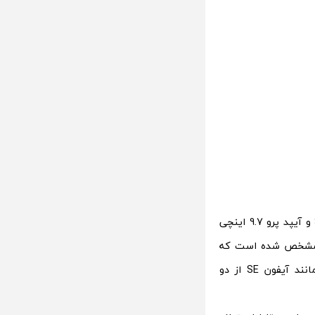
همان طور که می دانید اپل طی برگزاری رویدادی از محصولات جدیدش یعنی آیفون SE و آیپد پرو 9.7 اینچی
A9X استفاده کرده است؛ اما مشخص شده است که
اپل فرکانس کاری این پردازنده را تا حدی کاهش داده است. همچنین این تبلت مانند آیفون SE از دو