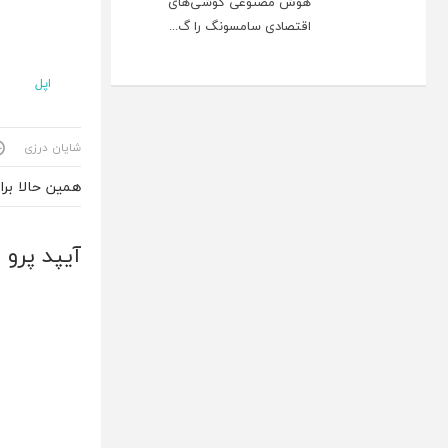
هوش مصنوعی گوشی‌های
اقتصادی سامسونگ را گ...
اپل
شایان درزی
همین حالا بر
آیپد پرو 9.7 اینچی همانند آیفون SE از دو گیگابایت رم بهره می برد