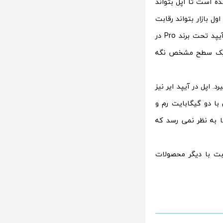
ده است تا اپل بتواند
ل بازار بتواند رقابت
کند. با وجود همه ی این مسائل انتظار می رفت تا اپل مقدار رم بیشتری را برای این آیپد تحت برند Pro در
 دارد تا تبلت 9.7 اینچی خود را در یک سطح مشخص نگه
دش 2 گیگابایت رم در نظر گیرد. اپل در آیپد ایر نیز
ه کرده بود. در نهایت می توان گفت که آیپد پرو 9.7 اینچی با دو گیگابایت رم و
ست؛ اما به نظر نمی رسد که
ابت با دیگر محصولات