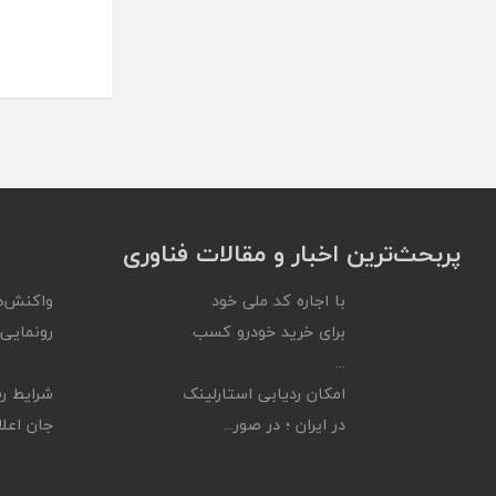
پربحث‌ترین اخبار و مقالات فناوری
با اجاره کد ملی خود
واکنش‌ه
برای خرید خودرو کسب
رونمایی ا
...
امکان ردیابی استارلینک
شرایط رف
در ایران ؛ در صور...
جان اعلام