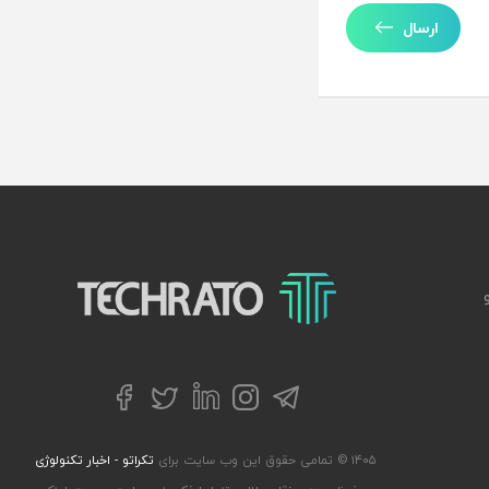
ارسال
تکراتو – زندگی با تکنولوژی
تلگرام
توییتر
اینستاگرام
لینکداین
فیسبوک
۱۴۰۵ © تمامی حقوق این وب سایت برای
تکراتو - اخبار تکنولوژی