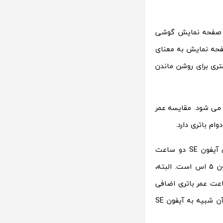
ل وجود صفحه نمایش 4 اینچی، نسبتا کوچک آیفون SE است. صفحه نمایش گوشی
فحه نمایش به معنای
تری برای روشن ماندن
ی کارآمدی محسوب می شود. مقایسه عمر
هر دو دارای صفحه نمایش هم اندازه هستند ولی در عین حال در آزمون فاولر، باتری آیفون SE دو ساعت
بیشتر دوام دارد، زیرا تراشه A9 قدرتمند تر و کارآمد تر از تراشه A7 بکار رفته در آیفون 5 اس است. البته،
یست که دو ساعت عمر باتری اضافی
داشته باشد. اگر آیفون 5 اس نیز تراشه A9 داشت، کاملا محتمل بود که عمر باتری آن شبیه به آیفون SE