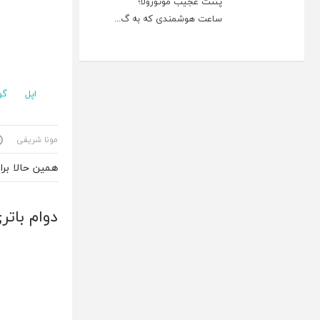
پتنت عجیب موتورولا؛
ساعت هوشمندی که به گ...
اپل
گو
مونا شریفی
همین حالا بر
دوام باتری آیفون SE از آیفون 