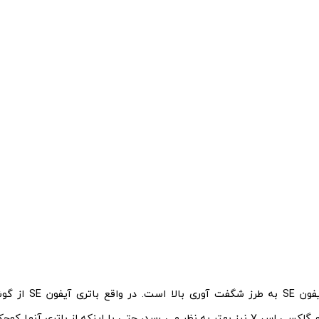
دوام باتری آیفون SE به
آیفون 6 اس و گلکسی اس 7 نیز بهتر به نظر می رسد، حتی با اینکه از باتری آ