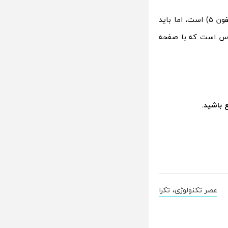
برخی ممکن است تصور کنند که آیفون SE تقریبا شبیه گوشی هوشمند سال 2012 (آیفون 5) است، اما باید
اشت که این گوشی دارای مشخصات پرمیوم و بسیاری از ویژگی های آیفون 6 اس است که با صفحه
ع باشید.
عصر تکنولوژی، تکرا