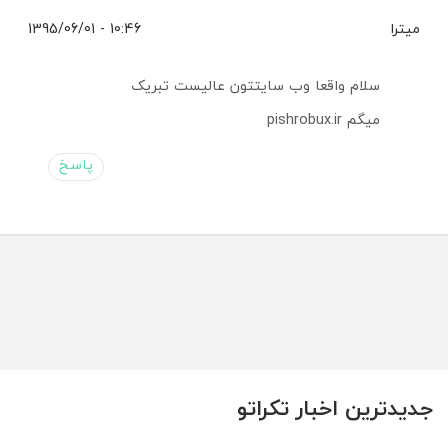
میترا
10:46 - 1395/06/01
سلام واقعا وب سایتتون عالیست تبریک
میگم pishrobux.ir
پاسخ
جدیدترین اخبار تکراتو