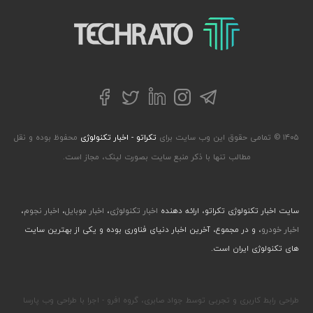
تکراتو – زندگی با تکنولوژی
تلگرام
توییتر
اینستاگرام
لینکداین
فیسبوک
۱۴۰۵ © تمامی حقوق این وب سایت برای
تکراتو - اخبار تکنولوژی
محفوظ بوده و نقل
مطالب تنها با ذکر منبع سایت بصورت لینک، مجاز است.
سایت اخبار تکنولوژی تکراتو، ارائه دهنده
اخبار تکنولوژی
،
اخبار موبایل
،
اخبار نجوم
،
اخبار خودرو
، و در مجموع، آخرین اخبار دنیای فناوری بوده و یکی از بهترین سایت
های تکنولوژی ایران است.
طراحی رابط کاربری و تجربی توسط جواد صابری، گروه افرو - اجرا با طراحی وب پارسا