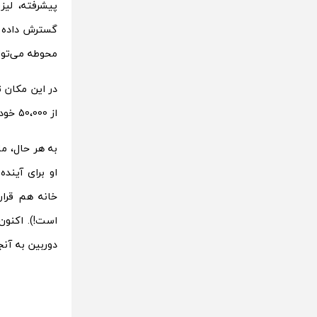
پیشرفته، لیز
محوطه می‌توا
از 50،000 خودرویی داشته باشد که تا پایان سال پیش تولید کرد.
به هر حال، ما
او برای آین
خانه هم قرار
است!). اکنون
دوربین به آن