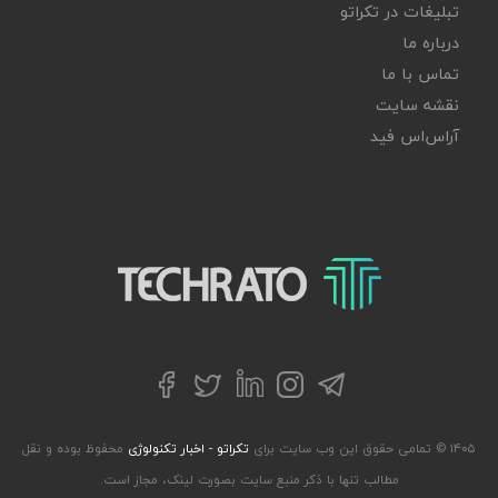
تبلیغات در تکراتو
درباره ما
تماس با ما
نقشه سایت
آر‌اس‌اس فید
تکراتو – زندگی با تکنولوژی
تلگرام
توییتر
اینستاگرام
لینکداین
فیسبوک
۱۴۰۵ © تمامی حقوق این وب سایت برای
تکراتو - اخبار تکنولوژی
محفوظ بوده و نقل
مطالب تنها با ذکر منبع سایت بصورت لینک، مجاز است.