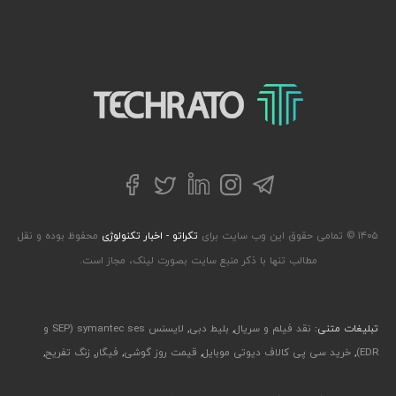
تکراتو – زندگی با تکنولوژی
تلگرام
توییتر
اینستاگرام
لینکداین
فیسبوک
۱۴۰۵ © تمامی حقوق این وب سایت برای
تکراتو - اخبار تکنولوژی
محفوظ بوده و نقل
مطالب تنها با ذکر منبع سایت بصورت لینک، مجاز است.
تبلیغات متنی:
نقد فیلم و سریال
,
بلیط دبی
,
لایسنس symantec ses (SEP و
EDR)
,
خرید سی پی کالاف دیوتی موبایل
,
قیمت روز گوشی
,
فیگار
,
زنگ تفریح
,