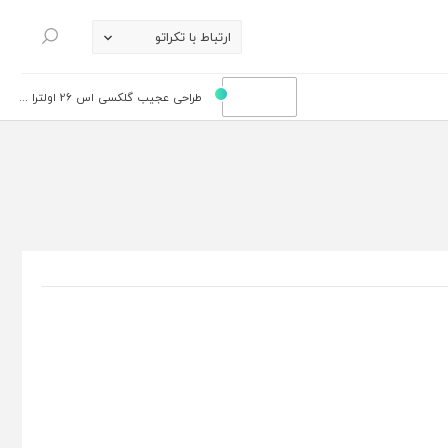
ارتباط با تکراتو
جستجو
طراحی عجیب گلکسی اس 26 اولترا ...