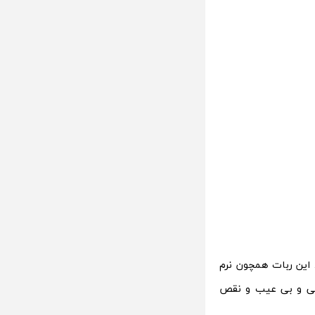
برای ویرایش و بهبود عکس را باید آیکون 8 نامید. این ربات همچون نرم
 دیدنی و بی عیب و نقص