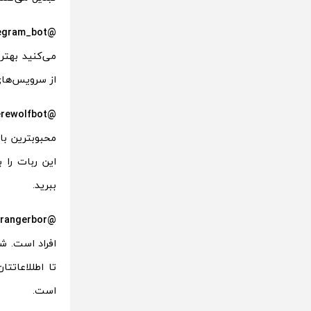
@integram_bot
از سرویس‌های Trello، Gitlab، Bitbucket و… در محیط چت استف
@werewolfbot:
این ربات را 
ببرید.
@strangerbor:
افراد است. ش
است.