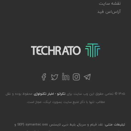
نقشه سایت
آر‌اس‌اس فید
تکراتو – زندگی با تکنولوژی
تلگرام
توییتر
اینستاگرام
لینکداین
فیسبوک
۱۴۰۵ © تمامی حقوق این وب سایت برای
تکراتو - اخبار تکنولوژی
محفوظ بوده و نقل
مطالب تنها با ذکر منبع سایت بصورت لینک، مجاز است.
تبلیغات متنی:
نقد فیلم و سریال
,
بلیط دبی
,
لایسنس symantec ses (SEP و