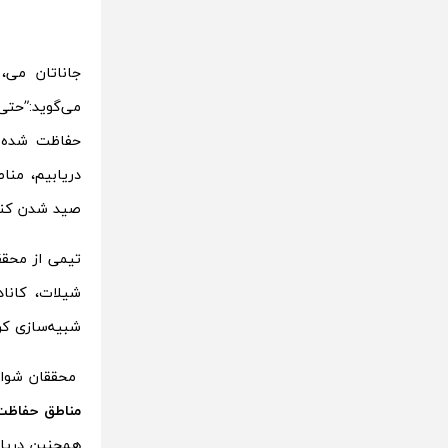
جاناتان می، 
می‌گوید:”حتی
حفاظت ‌شده 
دریابیم، منا
صید شدن کند
شیلات، کاناد
شبیه‌سازی کرد
محققان شواه
مناطق حفاظت
همچنین دریاف