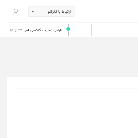
ارتباط با تکراتو
جستجو
طراحی عجیب گلکسی اس 26 اولترا ...