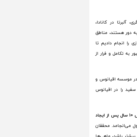
 آلبرتا در کانادا،
به دور هستند، مناطق
 را انجام دادیم تا
 به تکامل و فرار از
از محققان مرکز تنوع زیستی دانشگاه بریتیش کلمبیا و پروژه Sea Around Us در موسسه اقیانوس و
سفید را در اقیانوس
در عرض 10 سال پس از ایجاد
ل می‌انجامد. محققان
یشتر باشد، ماهی‌ها