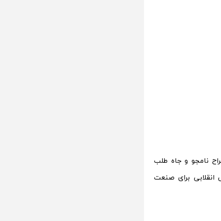
اح نامجو و جاه طلب
است، به عنوان کسی که دارای یک ایده‎ی مفهومی انقلابی برای صنعت