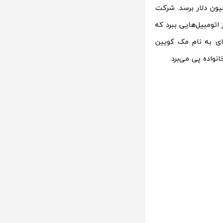
 سال 2006 در ایالات متحده اکران شود و توانست به فروش 462 میلیون دلار برسد. شرکت
 از اتومبیل‌هایی ببرد که
ای به نام مک کویین