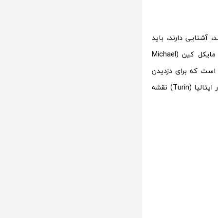
 نسخه‌ی دیگری از این فیلم که در سال 2003 اکران شد، آشنایی دارند، باید
بدانید که نسخه‌ی اصلی آن مربوط به سال 1969 بوده و بر اساس داستانی از آقای مایکل کین (Michael
د است که برای دزدیدن
یک ماشین حامل طلا با ایجاد یک ترافیک ساختگی در یکی از خیابان‌های شهر تورین در ایتالیا (Turin) نقشه