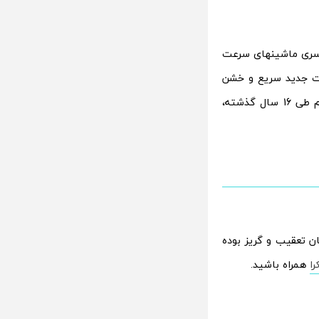
سری ماشین­های سرعت
مت جدید سریع و خشن
(Fast and Furious) نیز در 14 آوریل (25 فروردین) اکران خواهد شد که این سری فیلم طی 16 سال گذشته،
ن تعقیب و گریز بوده
را
همراه باشید.