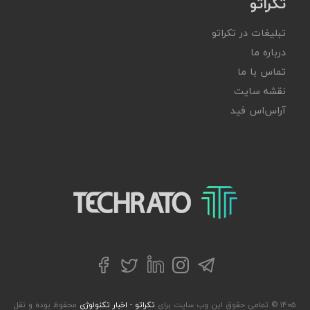
تکراتو
تبلیغات در تکراتو
درباره ما
تماس با ما
نقشه سایت
آر‌اس‌اس فید
تکراتو – زندگی با تکنولوژی
تلگرام
توییتر
اینستاگرام
لینکداین
فیسبوک
۱۴۰۵ © تمامی حقوق این وب سایت برای
تکراتو - اخبار تکنولوژی
محفوظ بوده و نقل