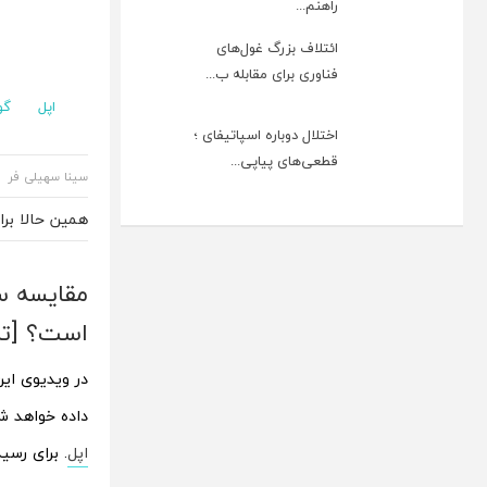
راهنم...
ائتلاف بزرگ غول‌های
فناوری برای مقابله ب...
اپل
گو
اختلال دوباره اسپاتیفای ؛
قطعی‌های پیاپی...
سینا سهیلی فر
همین حالا بر
است؟ [تم
در ویدیوی ای
داده خواهد ش
اپل
. برای رسی