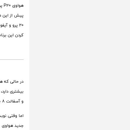
هواوی P20 پرو و آیفون 10 اپل قدرتمندترین پرچمداران حال حاضر بازار
پیش از این د
کردن این برن
و آسفالت 8 به صورت محسوسی سریع‌تر عمل می‌کند.