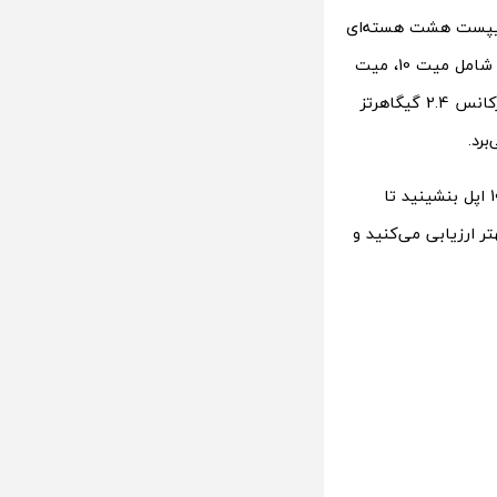
سته‌ای A11 بایونیک مجهز است و هواوی P20 پرو از چیپست هشت هسته‌ای
کایرین 970 بهره‌ می‌برد. پیش از این نیز این چیپست در برخی محصولات پیشین هواوی شامل میت 10، میت
10 پرو و آنر View 10 نیز بکار گرفته شده بود. این پردازنده‌ی هشت هسته‌ای با حداکثر فرکانس 2.4 گیگاهرتز
رد.
اکنون دعوت می‌کنیم به تماشای رقابت جذاب و دیدنی هواوی P20 پرو در برابر آیفون 10 اپل بنشینید تا
 ارزیابی می‌کنید و