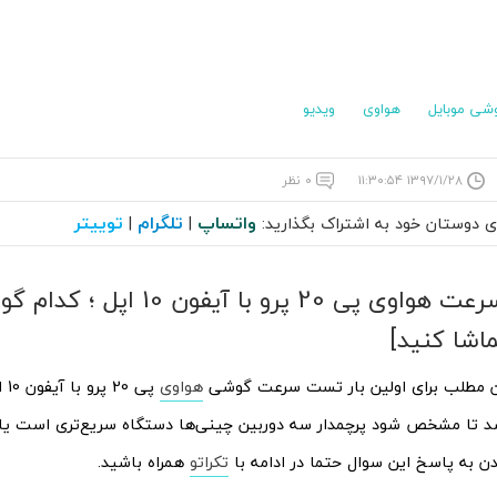
شی موبایل
هواوی
ویدیو
۱۳۹۷/۱/۲۸ ۱۱:۳۰:۵۴
۰ نظر
واتساپ
تلگرام
توییتر
ای دوستان خود به اشتراک بگذارید:
|
|
مقایسه سرعت هواوی پی 20 پرو با آیفو
اشا کنید]
ن مطلب برای اولین بار تست سرعت گوشی
هواوی
پی 
د تا مشخص شود پرچمدار سه دوربین چینی‌ها دستگاه سریع‌تری است یا 
دن به پاسخ این سوال حتما در ادامه با
تکراتو
همراه باشید.