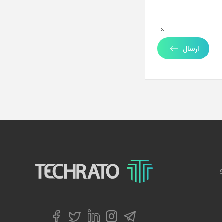
ارسال
تکراتو – زندگی با تکنولوژی
تلگرام
توییتر
اینستاگرام
لینکداین
فیسبوک