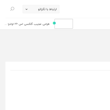
ارتباط با تکراتو
جستجو
طراحی عجیب گلکسی اس 26 اولترا ...