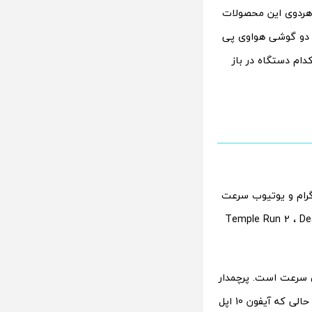
ردوی این محصولات
ن دو گوشی هواوی پی
یم دید که کدام دستگاه در باز
اینستاگرام و یوتیوب سرعت
رنامه‌های سنگین مانند بازی‌های Temple Run 2 ، Dead Trigger 2
د، گوشی هواوی پی 20 پرو برنده‌ی مطلق سرعت است. پرچمدار
جدید هواوی می‌تواند تمام برنامه‌های اجرا شده را در حافظه‌ی رم خود باز نگه داشته، در حالی که آیفون 10 اپل