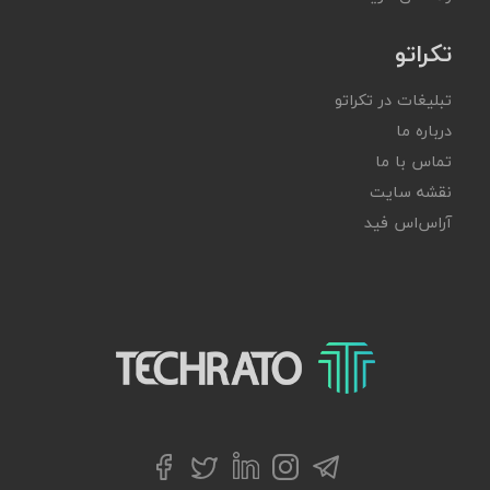
تکراتو
تبلیغات در تکراتو
درباره ما
تماس با ما
نقشه سایت
آر‌اس‌اس فید
تکراتو – زندگی با تکنولوژی
تلگرام
توییتر
اینستاگرام
لینکداین
فیسبوک