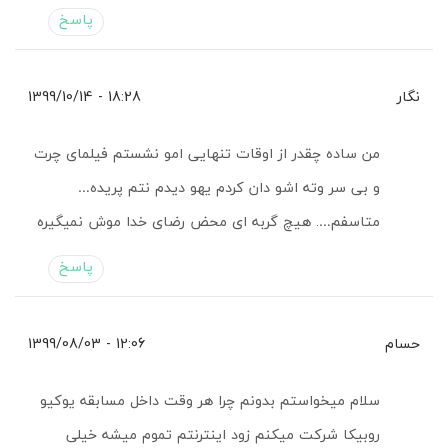
پاسخ
نگار
18:28 - 1399/10/14
من ساده چقدر از اوقات تنهایی امو نشستم فیلمای چرت
و بی سر وته اشو دان کردم یهو دیدم نتم پریده…
متاسفم…. هیچ گربه ای محض رضای خدا موش نمیگیره
پاسخ
حسام
12:06 - 1399/08/03
سلام میخواستم بدونم چرا هر وقت داخل مسابقه یوکیو
روبیکا شرکت میکنم زود اینترنتم تموم میشه خیلی