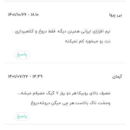
بی پروا
18:10 - 1401/10/26
نرم افزارای ایرانی همینن دیگه. فقط دروغ و کلاهبرداری .
نت رو میخوره کم نمیکنه
پاسخ
آرمان
14:49 - 1401/07/22
مصرف بالای روبیکا.هر دو روز ۷ گیگ مصرفم میشه…
وحشت ناک بالاست.هر چی میگن دروغه.دروغ
پاسخ