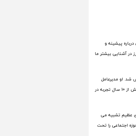
ال دفی کانکت (DFC) بد نیست کمی درباره پیشینه و
 در آشنایی بیشتر ما
Adem، پیمانکار از راه دور با بلاک چین Decred تاسیس شد. او مدیرعامل
Merry World است ، شرکتی که در حال ساخت اکوسیستم Defi Connect است. وی بیش از 10 سال تجربه در
ای عظیم تشبیه می
وزه اجتماعی را تحت