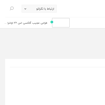
ارتباط با تکراتو
جستجو
طراحی عجیب گلکسی اس 26 اولترا ...