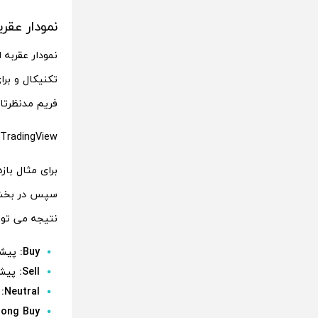
نمودار عقرب
نمودار عقربه 
فریم مدنظرتان
TradingView
نتیجه می تواند شامل 5 حالت گوناگون باشد. این 
Buy:
پیشن
Sell:
پیشن
Neutral:
پ
rong Buy: