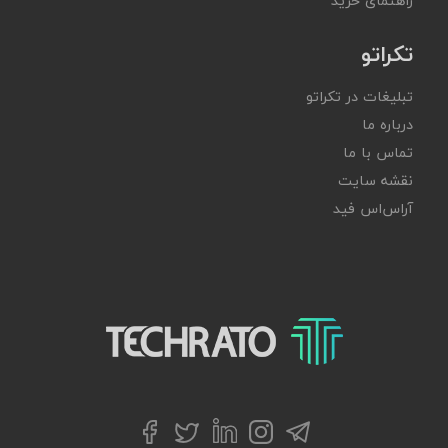
راهنمای خرید
تکراتو
تبلیغات در تکراتو
درباره ما
تماس با ما
نقشه سایت
آر‌اس‌اس فید
تکراتو – زندگی با تکنولوژی
تلگرام
توییتر
اینستاگرام
لینکداین
فیسبوک