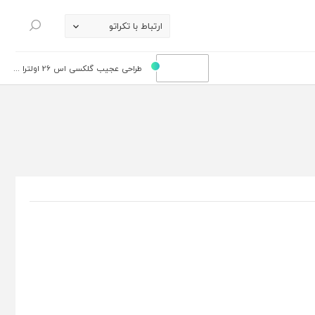
ارتباط با تکراتو
جستجو
طراحی عجیب گلکسی اس 26 اولترا ...