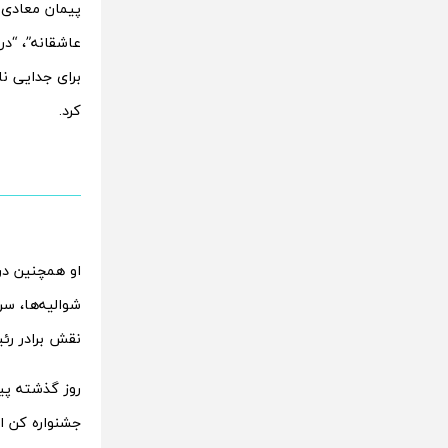
پیمان معادی ا
عاشقانه”، “در
کرد.
او همچنین در
شوالیه‌ها، س
نقش برادر رئ
روز گذشته پی
جشنواره کن ا