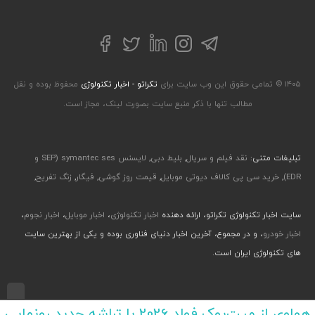
تلگرام
توییتر
اینستاگرام
لینکداین
فیسبوک
۱۴۰۵ © تمامی حقوق این وب سایت برای
تکراتو - اخبار تکنولوژی
محفوظ بوده و نقل
مطالب تنها با ذکر منبع سایت بصورت لینک، مجاز است.
تبلیغات متنی:
نقد فیلم و سریال
,
بلیط دبی
,
لایسنس symantec ses (SEP و
EDR)
,
خرید سی پی کالاف دیوتی موبایل
,
قیمت روز گوشی
,
فیگار
,
زنگ تفریح
,
سایت اخبار تکنولوژی تکراتو، ارائه دهنده
اخبار تکنولوژی
،
اخبار موبایل
،
اخبار نجوم
،
اخبار خودرو
، و در مجموع، آخرین اخبار دنیای فناوری بوده و یکی از بهترین سایت
های تکنولوژی ایران است.
طراحی رابط کاربری و تجربی توسط جواد صابری، گروه افرو - اجرا با طراحی وب پارسا
هواوی از میت‌بوک فولد 2026 با تراشه جدید رونمایی