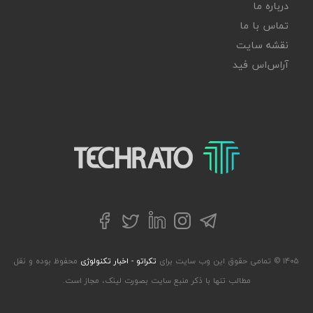
درباره ما
تماس با ما
نقشه سایت
آر‌اس‌اس فید
تکراتو – زندگی با تکنولوژی
تلگرام
توییتر
اینستاگرام
لینکداین
فیسبوک
۱۴۰۵ © تمامی حقوق این وب سایت برای
تکراتو - اخبار تکنولوژی
محفوظ بوده و نقل
مطالب تنها با ذکر منبع سایت بصورت لینک، مجاز است.