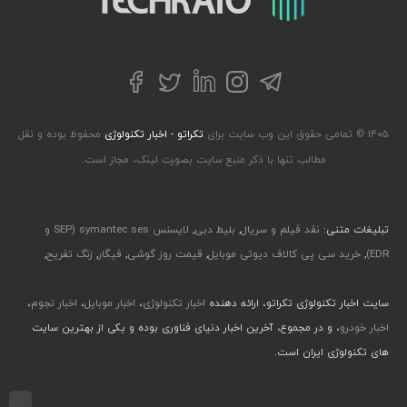
تلگرام
توییتر
اینستاگرام
لینکداین
فیسبوک
۱۴۰۵ © تمامی حقوق این وب سایت برای
تکراتو - اخبار تکنولوژی
محفوظ بوده و نقل
مطالب تنها با ذکر منبع سایت بصورت لینک، مجاز است.
تبلیغات متنی:
نقد فیلم و سریال
,
بلیط دبی
,
لایسنس symantec ses (SEP و
EDR)
,
خرید سی پی کالاف دیوتی موبایل
,
قیمت روز گوشی
,
فیگار
,
زنگ تفریح
,
سایت اخبار تکنولوژی تکراتو، ارائه دهنده
اخبار تکنولوژی
،
اخبار موبایل
،
اخبار نجوم
،
اخبار خودرو
، و در مجموع، آخرین اخبار دنیای فناوری بوده و یکی از بهترین سایت
های تکنولوژی ایران است.