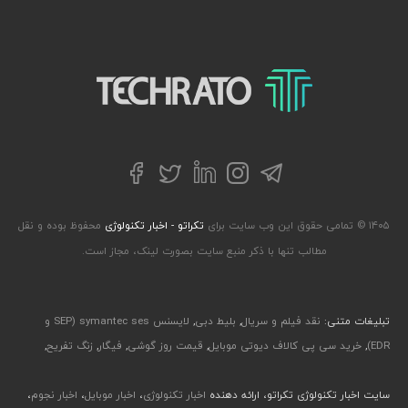
تکراتو – زندگی با تکنولوژی
تلگرام
توییتر
اینستاگرام
لینکداین
فیسبوک
۱۴۰۵ © تمامی حقوق این وب سایت برای
تکراتو - اخبار تکنولوژی
محفوظ بوده و نقل
مطالب تنها با ذکر منبع سایت بصورت لینک، مجاز است.
تبلیغات متنی:
نقد فیلم و سریال
,
بلیط دبی
,
لایسنس symantec ses (SEP و
EDR)
,
خرید سی پی کالاف دیوتی موبایل
,
قیمت روز گوشی
,
فیگار
,
زنگ تفریح
,
سایت اخبار تکنولوژی تکراتو، ارائه دهنده
اخبار تکنولوژی
،
اخبار موبایل
،
اخبار نجوم
،