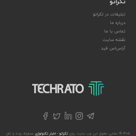
تکراتو
تبلیغات در تکراتو
درباره ما
تماس با ما
نقشه سایت
آر‌اس‌اس فید
تکراتو – زندگی با تکنولوژی
تلگرام
توییتر
اینستاگرام
لینکداین
فیسبوک
۱۴۰۵ © تمامی حقوق این وب سایت برای
تکراتو - اخبار تکنولوژی
محفوظ بوده و نقل