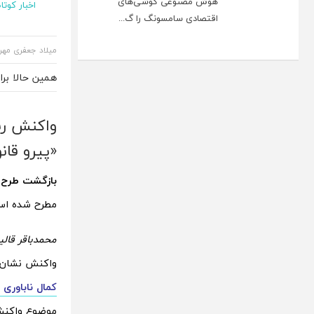
هوش مصنوعی گوشی‌های
اخبار کوتاه
اقتصادی سامسونگ را گ...
میلاد جعفری مهر
همین حالا بر
واکنش رئ
«پیرو قان
بازگشت طرح 
مطرح شده اس
محمدباقر قال
واکنش نشان داد. 3 روز پیش در خبری به شما مخاطبین عزیز 
کمال ناباوری
موضوع واکنش 