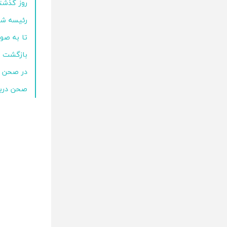
روز گذشت
رئیسه شد
تا به صو
بازگشت ا
در صحن ب
صحن دربا