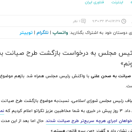
اینترنت
فناوری ایران
۱۴۰۱/۱۲/۲۷ ۹:۳۰:۳۲
۱ نظر
واتساپ
تلگرام
توییتر
ای دوستان خود به اشتراک بگذارید:
|
|
یس مجلس به درخواست بازگشت طرح صیانت به
ونم»
صیانت به صحن علنی
با واکنش رئیس مجلس همراه شد. بازهم موضوع 
ت.
یباف رئیس مجلس شورای اسلامی،
نسبت‌به موضوع بازگشت طرح صیانت 
تکراتو اعلام کردیم که
نم
 خواهان اجرای هرچه سریع‌تر طرح صیانت شدند
. حال اما بعد از این مد
نشان داد و گفت: «من پیرو قانون هستم.»