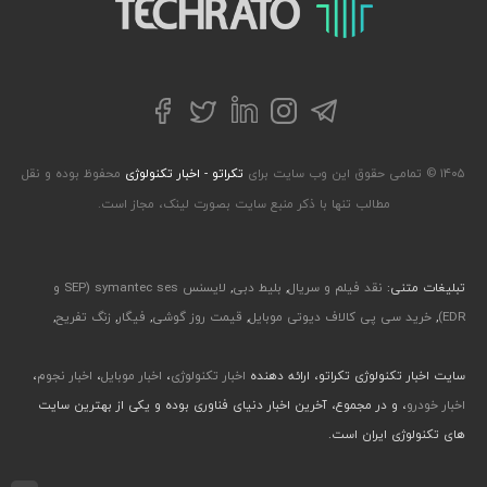
تکراتو – زندگی با تکنولوژی
تلگرام
توییتر
اینستاگرام
لینکداین
فیسبوک
۱۴۰۵ © تمامی حقوق این وب سایت برای
تکراتو - اخبار تکنولوژی
محفوظ بوده و نقل
مطالب تنها با ذکر منبع سایت بصورت لینک، مجاز است.
تبلیغات متنی:
نقد فیلم و سریال
,
بلیط دبی
,
لایسنس symantec ses (SEP و
EDR)
,
خرید سی پی کالاف دیوتی موبایل
,
قیمت روز گوشی
,
فیگار
,
زنگ تفریح
,
سایت اخبار تکنولوژی تکراتو، ارائه دهنده
اخبار تکنولوژی
،
اخبار موبایل
،
اخبار نجوم
،
اخبار خودرو
، و در مجموع، آخرین اخبار دنیای فناوری بوده و یکی از بهترین سایت
های تکنولوژی ایران است.