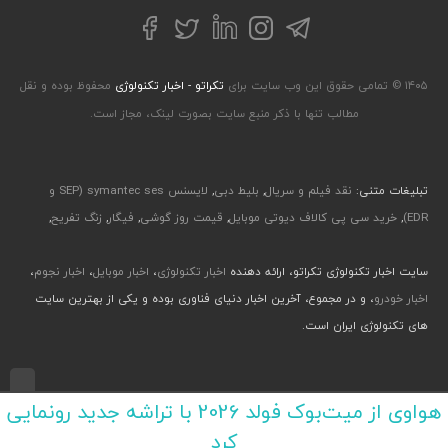
تلگرام
توییتر
اینستاگرام
لینکداین
فیسبوک
۱۴۰۵ © تمامی حقوق این وب سایت برای
تکراتو - اخبار تکنولوژی
محفوظ بوده و نقل
مطالب تنها با ذکر منبع سایت بصورت لینک، مجاز است.
تبلیغات متنی:
نقد فیلم و سریال
,
بلیط دبی
,
لایسنس symantec ses (SEP و
EDR)
,
خرید سی پی کالاف دیوتی موبایل
,
قیمت روز گوشی
,
فیگار
,
زنگ تفریح
,
سایت اخبار تکنولوژی تکراتو، ارائه دهنده
اخبار تکنولوژی
،
اخبار موبایل
،
اخبار نجوم
،
اخبار خودرو
، و در مجموع، آخرین اخبار دنیای فناوری بوده و یکی از بهترین سایت
های تکنولوژی ایران است.
طراحی رابط کاربری و تجربی توسط جواد صابری، گروه افرو - اجرا با طراحی وب پارسا
هواوی از میت‌بوک فولد 2026 با تراشه جدید رونمایی
کرد