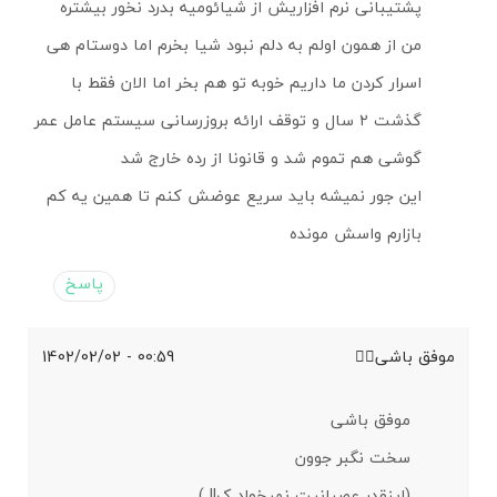
پشتیبانی نرم افزاریش از شیائومیه بدرد نخور بیشتره
من از همون اولم به دلم نبود شیا بخرم اما دوستام هی
اسرار کردن ما داریم خوبه تو هم بخر اما الان فقط با
گذشت ۲ سال و توقف ارائه بروزرسانی سیستم عامل عمر
گوشی هم تموم شد و قانونا از رده خارج شد
این جور نمیشه باید سریع عوضش کنم تا همین یه کم
بازارم واسش مونده
پاسخ
موفق باشی✋🏼
00:59 - 1402/02/02
موفق باشی
سخت نگبر جوون
(اینقدر عصبانیت نمیخواد ک!! )