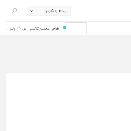
ارتباط با تکراتو
جستجو
طراحی عجیب گلکسی اس 26 اولترا ...