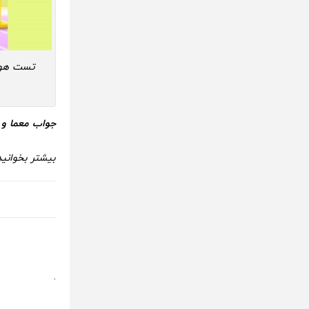
تست هوش
جواب معما و ه
بیشتر بخوانید
.