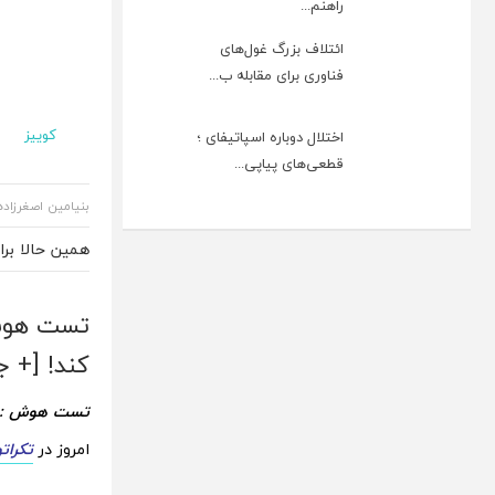
راهنم...
ائتلاف بزرگ غول‌های
فناوری برای مقابله ب...
کوییز
اختلال دوباره اسپاتیفای ؛
قطعی‌های پیاپی...
بنیامین اصغرزاده
همین حالا بر
تست هوش 
کند! [+ ج
تست هوش : فق
امروز در
تکراتو