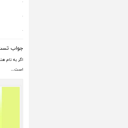
.
.
.
جواب تس
اگر به نام ه
است…