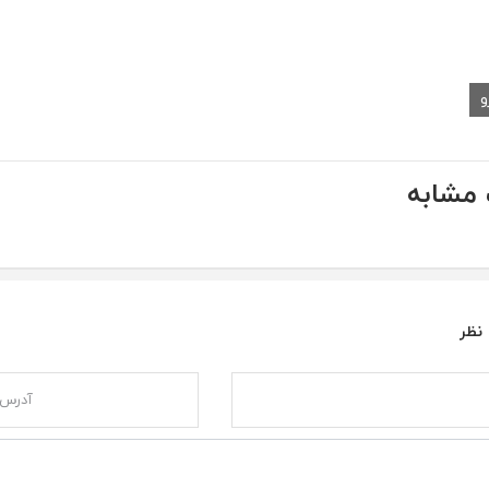
و
مشابه
 نظر