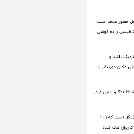
د، نزدیک شدن به محل حضور هدف است.
ناطیسی را به‌ گوشی
نزدیک باشد و
ص قربانی مکان موردنظر را
درحال‌حاضر مشخص شده است گوشی‌هایی مثل آیفون SE ۲۰۲۰، نوکیا ۷٫۲، گلکسی S20 FE 5G و ردمی ۸ در
از طرفی عبارت phone unlocks itself یکی از محبوب‌ترین جست‌وجوهای انجام‌شده در گوگل است که ۲۰۹
 کاربران هک شده