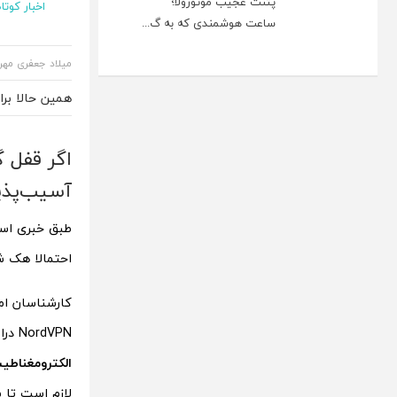
پتنت عجیب موتورولا؛
اخبار کوتاه
ساعت هوشمندی که به گ...
میلاد جعفری مهر
همین حالا بر
اگر قفل 
آسیب‌پذی
طبق خبری استرس‌آور که ا
احتمالا هک شد
کارشناسان ام
NordVPN دراین باره توضیح می‌دهد که هکرها و مجرمان سایبری قادرند با استفاده از خاصیت
الکترومغناطی
لازم است تا ب