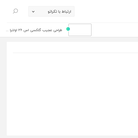
ارتباط با تکراتو
جستجو
طراحی عجیب گلکسی اس 26 اولترا ...