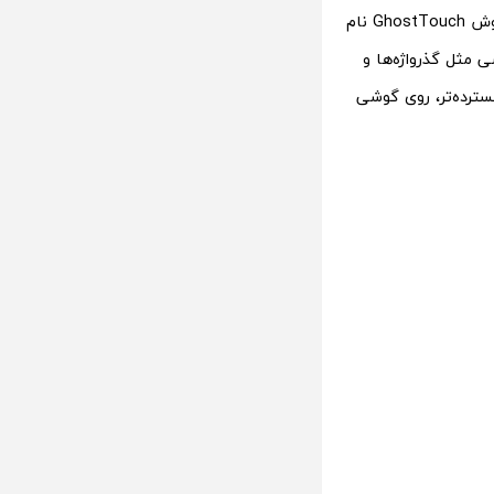
مثل ضربه‌زدن روی نمایشگر برای باز کردن قفل گوشی‌های هوشمند استفاده کنند. این روش GhostTouch نام
ی مثل گذرواژه‌ها و
سترده‌تر، روی گوشی