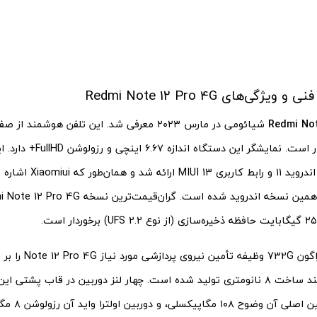
گی‌های Redmi Note 12 Pro 4G
Redmi Not
هرتزی برخوردار است. نمایشگر این 
پیش‌فرض با اندروید ۱۱ و رابط 
تراشه اسنپدراگون 732G 
بر اساس فرآیند ساخت ۸ نانومتری تولید شده است. چهار لنز دوربین در قاب پش
می‌شود. دوربین ا