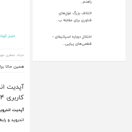
راهنم...
ائتلاف بزرگ غول‌های
فناوری برای مقابله ب...
اخبار کوتاه
اختلال دوباره اسپاتیفای ؛
قطعی‌های پیاپی...
میلاد جعفری مهر
همین حالا بر
کاربری MIUI 14]
آپدیت اندروید 13 ردمی نوت 12 پر
اندروید و رابط کاربری MIUI 