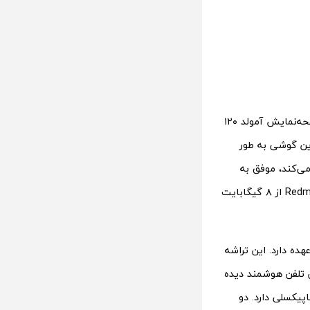
شیائومی در مارس ۲۰۲۳ معرفی شد. این تلفن هوشمند از صفحه‌نمایش آمولد ۱۲۰
دستگاه اندازه ۶.۶۷ اینچی و رزولوشن FullHD+ دارد. این گوشی به طور
کاربری MIUI 13 ارائه شد و همان‌طور که Xiaomiui اشاره می‌کند، موفق به
دریافت سیزدهمین نسخه اندروید شده است. گران‌قیمت‌ترین نسخه Redmi Note 12 Pro 4G از ۸ گیگابایت
وظیفه تأمین نیروی پردازشی مورد نیاز Note 12 Pro 4G را بر عهده دارد. این تراشه
تی این تلفن هوشمند دیده
صلی آن وضوح ۱۰۸ مگاپیکسلی، و دوربین اولترا واید آن رزولوشن ۸ مگاپیکسلی دارد. دو