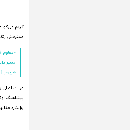
کیلم می‌گوید 
مخترعش زنگ 
«معلوم شد
هریونیا[ ۱,۵۰۰ دلار ] است و ما برانکاردها را در عرض دو هفته در اختیار داشتیم»
مزیت اصلی
ب
برانکارد مکانیکی راه می‌