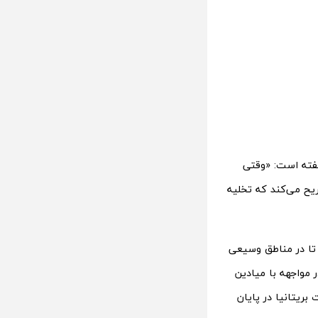
که با نام مستعار Kylm شناخته می‌شود، به وبسایت armyinform.com.ua گفته است: «وقتی
یح می‌کند که تخلیه
تا در مناطق وسیعی
 مواجهه با میادین
بریتانیا در پایان