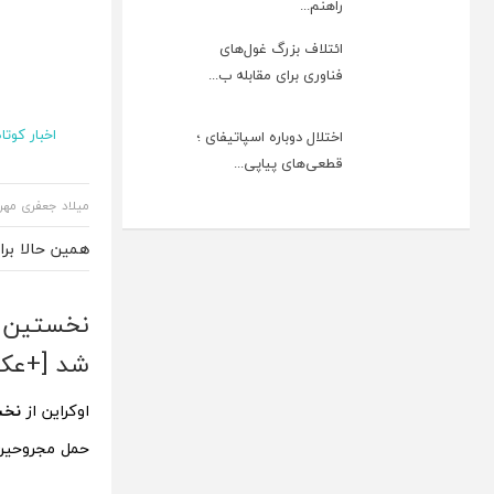
راهنم...
ائتلاف بزرگ غول‌های
فناوری برای مقابله ب...
اخبار کوتاه
اختلال دوباره اسپاتیفای ؛
قطعی‌های پیاپی...
میلاد جعفری مهر
همین حالا بر
نخستین بر
شد [+عک
اوکراین از
نخس
حمل مجروحین