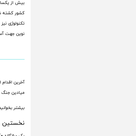
بیش از یکسال
کشور کشته شده
تکنولوژی نیز
نوین جهت آسا
آخرین اقدام ا
میادین جنگ اس
بیشتر بخوانید
نخستین ب
یک
برانکارد م