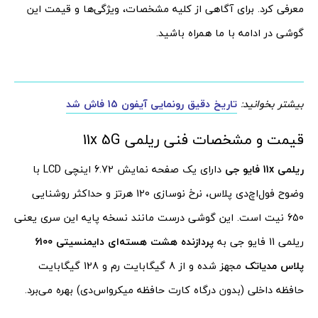
معرفی کرد. برای آگاهی از کلیه مشخصات، ویژگی‌ها و قیمت این
گوشی در ادامه با ما همراه باشید.
بیشتر بخوانید:
تاریخ دقیق رونمایی آیفون 15 فاش شد
قیمت و مشخصات فنی ریلمی 11x 5G
ریلمی 11x فایو جی
دارای یک صفحه نمایش 6.72 اینچی LCD با
وضوح فول‌اچ‌دی پلاس، نرخ نوسازی 120 هرتز و حداکثر روشنایی
650 نیت است. این گوشی درست مانند نسخه پایه این سری یعنی
ریلمی 11 فایو جی به
پردازنده هشت هسته‌ای دایمنسیتی 6100
پلاس مدیاتک
مجهز شده و از 8 گیگابایت رم و 128 گیگابایت
حافظه داخلی (بدون درگاه کارت حافظه میکرواس‌دی) بهره می‌برد.