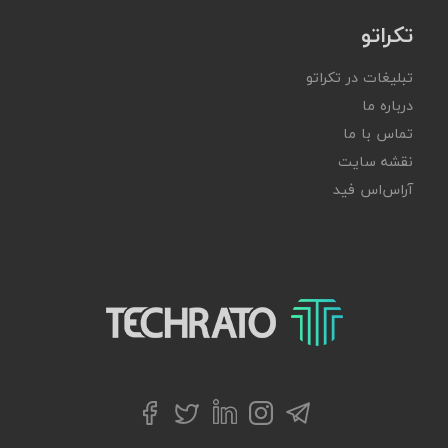
تکراتو
تبلیغات در تکراتو
درباره ما
تماس با ما
نقشه سایت
آر‌اس‌اس فید
تکراتو – زندگی با تکنولوژی
تلگرام
توییتر
اینستاگرام
لینکداین
فیسبوک