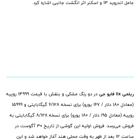
عامل اندروید 13 و اسکنر اثر انگشت جانبی اشاره کرد.
ریلمی 11x فایو جی
در دو رنگ مشکی و بنفش با قیمت 14999 روپیه
(معادل 180 دلار / 167 یورو) برای نسخه 6/128 گیگابایتی و 15999
روپیه (معادل 195 دلار / 180 یورو) برای نسخه 8/128 گیگابایتی به
فروش می‌رسد. فروش اولیه این گوشی از تاریخ 30 آگوست در
ساعت 12 بعد از ظهر به وقت محلی هند آغاز خواهد شد و این