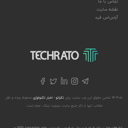
تماس با ما
نقشه سایت
آر‌اس‌اس فید
تکراتو – زندگی با تکنولوژی
تلگرام
توییتر
اینستاگرام
لینکداین
فیسبوک
۱۴۰۵ © تمامی حقوق این وب سایت برای
تکراتو - اخبار تکنولوژی
محفوظ بوده و نقل
مطالب تنها با ذکر منبع سایت بصورت لینک، مجاز است.
تبلیغات متنی:
نقد فیلم و سریال
,
بلیط دبی
,
لایسنس symantec ses (SEP و