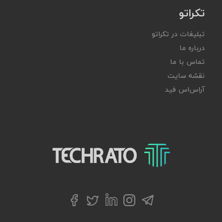
تکراتو
تبلیغات در تکراتو
درباره ما
تماس با ما
نقشه سایت
آر‌اس‌اس فید
تکراتو – زندگی با تکنولوژی
تلگرام
توییتر
اینستاگرام
لینکداین
فیسبوک