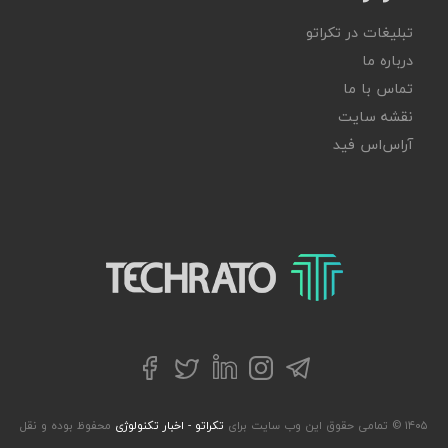
تبلیغات در تکراتو
درباره ما
تماس با ما
نقشه سایت
آر‌اس‌اس فید
تکراتو – زندگی با تکنولوژی
تلگرام
توییتر
اینستاگرام
لینکداین
فیسبوک
۱۴۰۵ © تمامی حقوق این وب سایت برای
تکراتو - اخبار تکنولوژی
محفوظ بوده و نقل