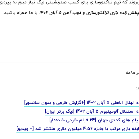
وند که تیم تراکتورسازی برای کسب صدرنشینی لیگ نیاز مبرم به پیروزی در
پخش زنده بازی تراکتورسازی و ذوب آهن 5 آبان 1402
با ما همراه باشید.
 ادامه
:
 آبان 1402 [+گزارش خارجی و بدون سانسور]
آلومینیوم 5 آبان 1402 [لیگ برتر ایران]
 کمدی جهان [24 فیلم خارجی خنده‌دار]
رکب با جایزه 4.56 میلیون دلاری منتشر شد [+ ویدیو]