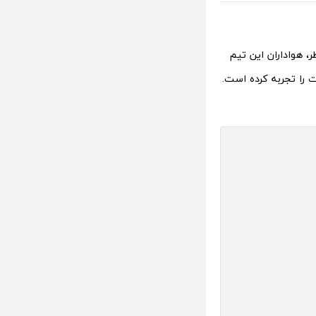
، هواداران این تیم
نخواهند شد. این تیم در 5 بازی اخیر خود 4 پیروزی و 1 شکست را تجربه کرده است.