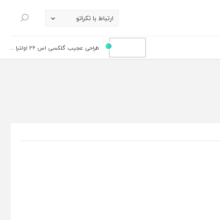
ارتباط با تکراتو
جستجو
طراحی عجیب گلکسی اس 26 اولترا ...