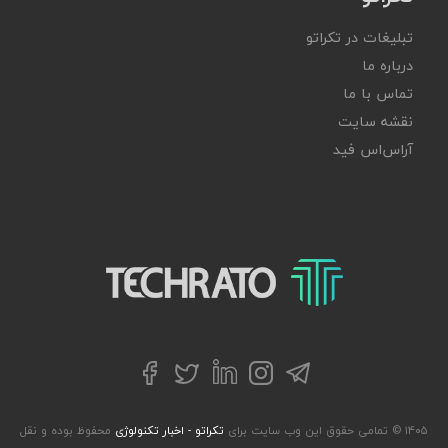
تبلیغات در تکراتو
درباره ما
تماس با ما
نقشه سایت
آر‌اس‌اس فید
تکراتو – زندگی با تکنولوژی
تلگرام
توییتر
اینستاگرام
لینکداین
فیسبوک
۱۴۰۵ © تمامی حقوق این وب سایت برای
تکراتو - اخبار تکنولوژی
محفوظ بوده و نقل