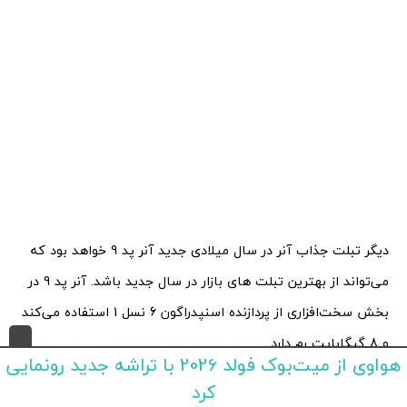
دیگر تبلت جذاب آنر در سال میلادی جدید آنر پد 9 خواهد بود که
می‌تواند از بهترین تبلت های بازار در سال جدید باشد. آنر پد 9 در
بخش سخت‌افزاری از پردازنده اسنپدراگون 6 نسل 1 استفاده می‌کند
و 8 گیگابایت رم دارد.
هواوی از میت‌بوک فولد 2026 با تراشه جدید رونمایی
کرد
نمایشگر 12.1 اینچی این مدل از نوع TFT LCD است و با نرخ