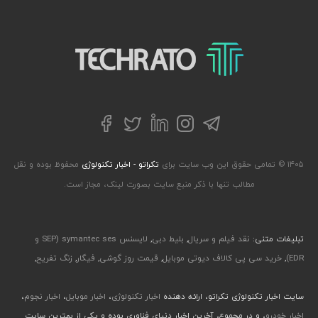
تکراتو – زندگی با تکنولوژی
تلگرام
توییتر
اینستاگرام
لینکداین
فیسبوک
۱۴۰۵ © تمامی حقوق این وب سایت برای
تکراتو - اخبار تکنولوژی
محفوظ بوده و نقل
مطالب تنها با ذکر منبع سایت بصورت لینک، مجاز است.
تبلیغات متنی:
نقد فیلم و سریال
,
بلیط دبی
,
لایسنس symantec ses (SEP و
EDR)
,
خرید سی پی کالاف دیوتی موبایل
,
قیمت روز گوشی
,
فیگار
,
زنگ تفریح
,
سایت اخبار تکنولوژی تکراتو، ارائه دهنده
اخبار تکنولوژی
،
اخبار موبایل
،
اخبار نجوم
،
اخبار خودرو
، و در مجموع، آخرین اخبار دنیای فناوری بوده و یکی از بهترین سایت