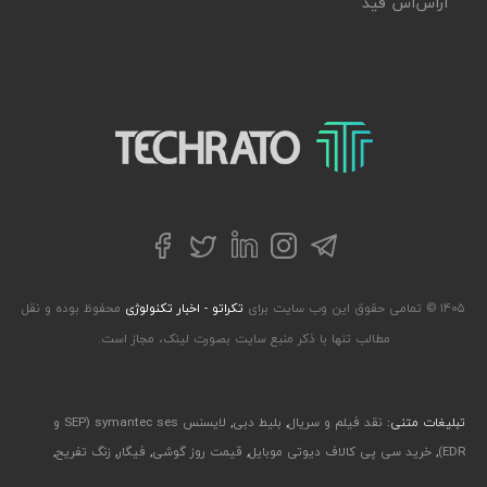
آر‌اس‌اس فید
تکراتو – زندگی با تکنولوژی
تلگرام
توییتر
اینستاگرام
لینکداین
فیسبوک
۱۴۰۵ © تمامی حقوق این وب سایت برای
تکراتو - اخبار تکنولوژی
محفوظ بوده و نقل
مطالب تنها با ذکر منبع سایت بصورت لینک، مجاز است.
تبلیغات متنی:
نقد فیلم و سریال
,
بلیط دبی
,
لایسنس symantec ses (SEP و
EDR)
,
خرید سی پی کالاف دیوتی موبایل
,
قیمت روز گوشی
,
فیگار
,
زنگ تفریح
,