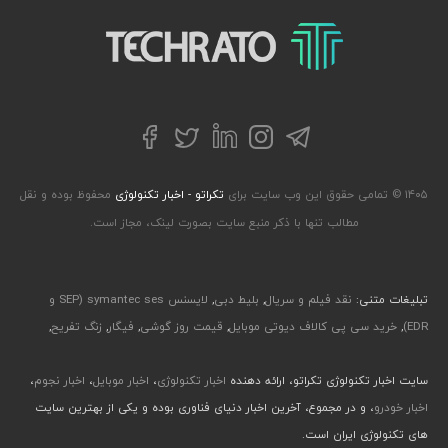
تکراتو – زندگی با تکنولوژی
تلگرام
توییتر
اینستاگرام
لینکداین
فیسبوک
۱۴۰۵ © تمامی حقوق این وب سایت برای
تکراتو - اخبار تکنولوژی
محفوظ بوده و نقل
مطالب تنها با ذکر منبع سایت بصورت لینک، مجاز است.
تبلیغات متنی:
نقد فیلم و سریال
,
بلیط دبی
,
لایسنس symantec ses (SEP و
EDR)
,
خرید سی پی کالاف دیوتی موبایل
,
قیمت روز گوشی
,
فیگار
,
زنگ تفریح
,
سایت اخبار تکنولوژی تکراتو، ارائه دهنده
اخبار تکنولوژی
،
اخبار موبایل
،
اخبار نجوم
،
اخبار خودرو
، و در مجموع، آخرین اخبار دنیای فناوری بوده و یکی از بهترین سایت
های تکنولوژی ایران است.