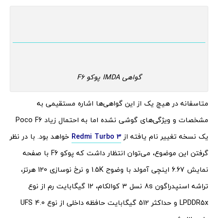
گواهی IMDA پوکو F6
متاسفانه در هیچ یک از این گواهی‌ها اشاره مستقیمی به
مشخصات و ویژگی‌های گوشی نشده اما به احتمال زیاد Poco F6
یک نسخه تغییر نام یافته از
Redmi Turbo 3
خواهد بود. با در نظر
گرفتن این موضوع، می‌توان انتظار داشت که پوکو F6 با صفحه
نمایش 6.67 اینچی آمولد با وضوح 1.5K و نرخ نوسازی 120 هرتز،
تراشه اسنپدراگون 8s نسل 3 کوالکام، 12 گیگابایت رم از نوع
LPDDR5x و حداکثر 512 گیگابایت حافظه داخلی از نوع UFS 4.0