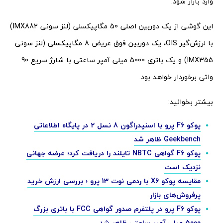
وارد بازار شود.
این گوشی از یک دوربین اصلی 50 مگاپیکسلی (لنز سونی IMX882)
با لرزش‌گیر OIS، یک دوربین فوق عریض 8 مگاپیکسلی (لنز سونی
IMX355) و یک باتری 5000 میلی آمپر ساعتی با شارژ سریع 90
واتی برخوردار خواهد بود.
بیشتر بخوانید:
پوکو F6 پرو با اسنپدراگون 8 نسل 2 در پایگاه اطلاعاتی
Geekbench ظاهر شد
پوکو F6 گواهی NBTC تایلند را دریافت کرد؛ عرضه جهانی
نزدیک است
مقایسه پوکو X6 با ردمی نوت 13 پرو ؛ بررسی ارزش خرید
پرفروش‌های بازار
پوکو F6 پرو در پلتفرم صدور گواهی FCC با باتری بزرگ
5000 میلی آمپر ساعتی ظاهر شد