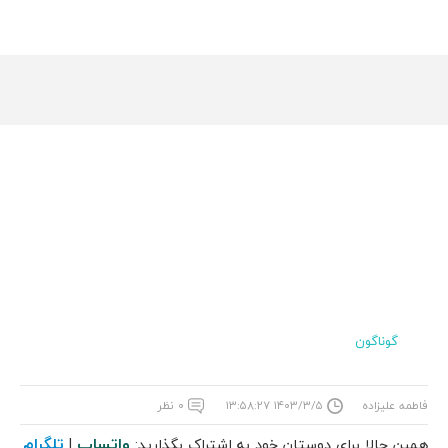
گوناگون
فاطمه علیزاده
۱۴۰۳/۳/۵ ۱۳:۵۸:۲۷
۰ نظر
واتساپ
تلگرام
همین حالا برای دوستان خود به اشتراک بگذارید:
|