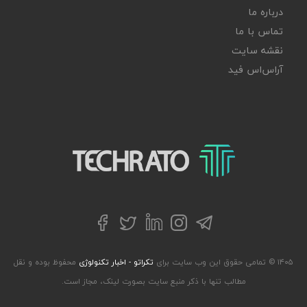
درباره ما
تماس با ما
نقشه سایت
آر‌اس‌اس فید
تکراتو – زندگی با تکنولوژی
تلگرام
توییتر
اینستاگرام
لینکداین
فیسبوک
۱۴۰۵ © تمامی حقوق این وب سایت برای
تکراتو - اخبار تکنولوژی
محفوظ بوده و نقل
مطالب تنها با ذکر منبع سایت بصورت لینک، مجاز است.